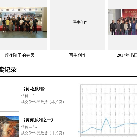
莲花院子的春天
写生创作
2017年书
卖记录
《荷花系列》
估价:
-- / --
成交价:
作品欣赏（非拍卖）
《黄河系列之一》
估价:
-- / --
成交价:
作品欣赏（非拍卖）