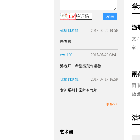
学
游
你猜1我猜1
2017-09-29 10:50
文 
来看看
家。
zzy1109
2017-07-29 08:41
游老师，希望能跟你请教
雨
你猜1我猜1
2017-07-17 16:59
雨 
黄河系列非常的有气势
放嬌 
更多>>
活
艺术圈