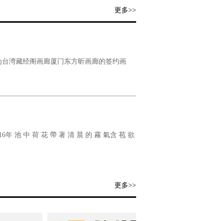
更多>>
在为台湾藏经阁画廊厦门东方昕画廊的签约画
6年 池 中 荷 花 帶 著 清 晨 的 霧 氣含 苞 欲
更多>>