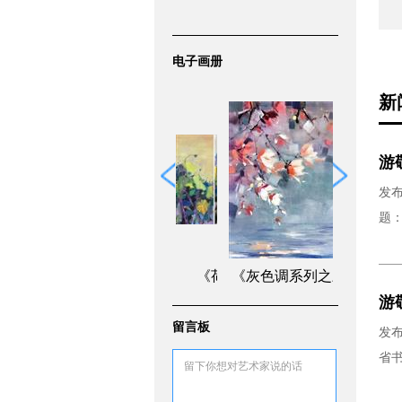
电子画册
新
游
发布
题：
《灰色调系列之三》
游
留言板
发布
省书