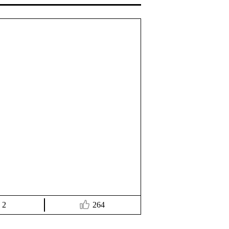
游敬升
2019/4/17 21
作品名称..
2
264
收藏