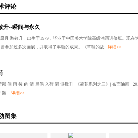
术评论
敬升--瞬间与永久
/ 原月 游敬升，出生于1979，毕业于中国美术学院高级油画进修班。现
曾参加过多次画展，并取得了丰硕的成果。《草鞋的故...
详细>>
荷
荷那 個 雨 後 的 清 晨偶 入荷 園 游敬升 |《荷花系列之三》| 布面油画 | 201
豔 ...
详细>>
动图集