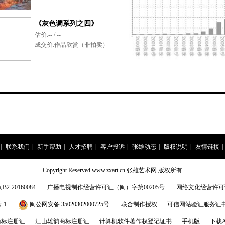
《灰色调系列之四》
估价:
-- / --
成交价:
作品欣赏（非拍卖）
|
联系我们
|
新手帮助
|
人才招聘
|
客户投诉
|
张雄动态
|
版权说明
|
友情链接
|
Copyright Reserved www.zxart.cn 张雄艺术网 版权所有
20160084
广播电视制作经营许可证（闽）字第00205号
网络文化经营许可证:闽
-1
闽公网安备 35020302000725号
联合制作授权
可信网站验证服务证书201
商标注册证
江山雄韵商标注册证
计算机软件著作权登记证书
手机版
下载A