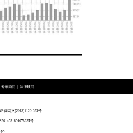
专家顾问
|
法律顾问
网文[2013]1120-053号
4031801078235号
pp