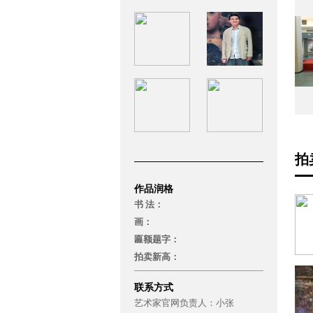
拍
作品润格
书 法：
画：
匾额题字：
拍卖新高：
联系方式
艺术家官网负责人：
小张